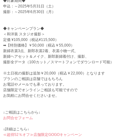
◆対象期間◆
申込：～2025年5月31日（土）
撮影：～2025年6月30日（月）
◆キャンペーンプラン◆
＜和洋装 スタジオ撮影＞
定価 ¥105,000（税込¥115,500）
➡【特別価格】￥50,000（税込￥55,000）
新婦衣裳3点、新郎衣裳2着、衣裳小物一式、
新婦ヘアセット＆メイク、新郎新婦着付け、撮影、
撮影全データ（100カット／スマートフォンでダウンロード可能）
※土日祝の撮影は追加￥20,000（税込￥22,000）となります
プランのご相談は店舗ではもちろん
お電話やメールでも承っております。
店舗限定でオンラインご相談も可能ですので
お気軽にお問合せくださいませ。
↓ご相談はこちらから↓
お問合せフォーム
↓詳細はこちら↓
≪超得52％オフ≫店舗限定GOGOキャンペーン