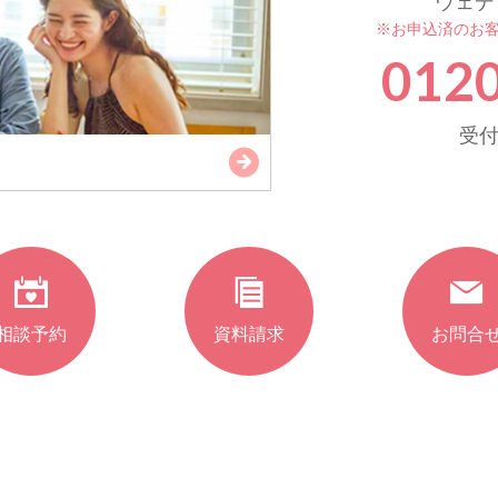
ウェデ
※お申込済のお
0120
受付時
相談予約
資料請求
お問合