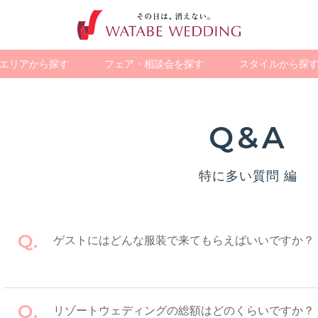
エリアから探す
フェア・相談会を探す
スタイルから探
Q&A
ス
オープン&
グアム
人気のガーデン
オーストラリア
少人数で
バリ
WEB限定の
ヨーロッパ
ューアル
ウェディング
アットホームに
お得なプラン
特に多い質問 編
ゲストにはどんな服装で来てもらえばいいですか？
リゾートウェディングの総額はどのくらいですか？