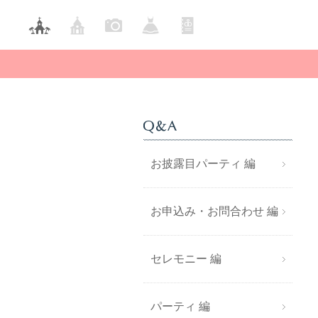
ハワイ
New
お披露目パーティ 編
リニ
お申込み・お問合わせ 編
セレモニー 編
パーティ 編