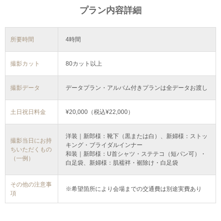
プラン内容詳細
所要時間
4時間
撮影カット
80カット以上
撮影データ
データプラン・アルバム付きプランは全データお渡し
土日祝日料金
¥20,000（税込¥22,000）
洋装｜新郎様：靴下（黒または白）、新婦様：ストッ
撮影当日にお持
キング・ブライダルインナー
ちいただくもの
和装｜新郎様：U首シャツ・ステテコ（短パン可）・
（一例）
白足袋、新婦様：肌襦袢・裾除け・白足袋
その他の注意事
※希望箇所により会場までの交通費は別途実費あり
項