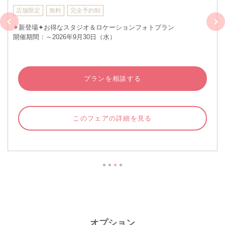
定
無料
完全予約制
店舗限
場✦お得なスタジオ＆ロケーションフォトプラン
《平日
：～2026年9月30日（水）
～2026
プランを相談する
このフェアの詳細を見る
オプション