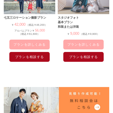
七五三ロケーション撮影プラン
スタジオフォト
基本プラン
42,000
￥
（税込￥46,200）
和装または洋装
56,000
アルバムプラン￥
9,000
（税込￥61,600）
￥
（税込￥9,900）
プランを詳しくみる
プランを詳しくみる
プランを相談する
プランを相談する