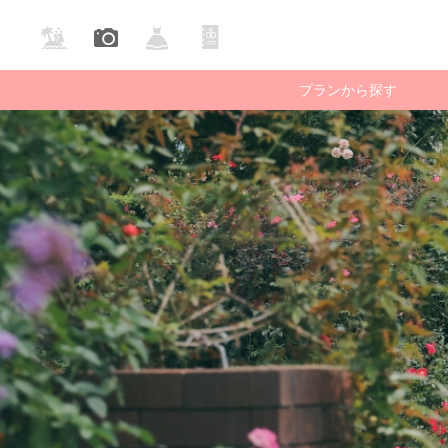
プランから探す
庭園・公園で撮る
ビーチで撮る
国内ロケー
フォ