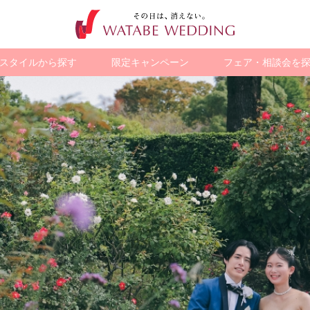
スタイルから探す
限定キャンペーン
フェア・相談会を
ション
歴史的建造物で
海外・国内
観光地で撮る
ペットと撮る
チャペルフォト
チャペルで
ア
スタジオフォト
ト
撮る
リゾートフォト