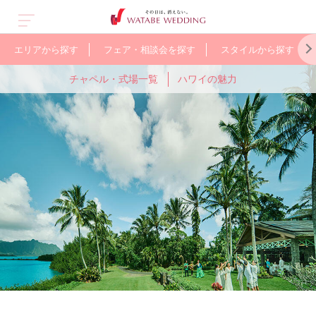
エリアから探す
フェア・相談会を探す
スタイルから探す
チャペル・式場一覧
ハワイの魅力
ス
オープン&
グアム
人気のガーデン
オーストラリア
少人数で
バリ
WEB限定の
ヨーロッパ
ューアル
ウェディング
アットホームに
お得なプラン