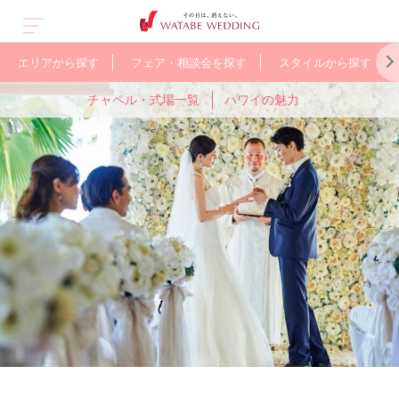
エリアから探す
フェア・相談会を探す
スタイルから探す
チャペル・式場一覧
ハワイの魅力
ス
オープン&
グアム
人気のガーデン
オーストラリア
少人数で
バリ
WEB限定の
ヨーロッパ
ューアル
ウェディング
アットホームに
お得なプラン