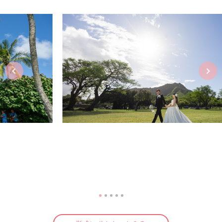
2026.04.30 S＆N様ご夫婦
”涙も笑顔も溢れた、ハレクラニの中庭で結ぶ誓い”
ハワイ
ハレクラニ ウエディング