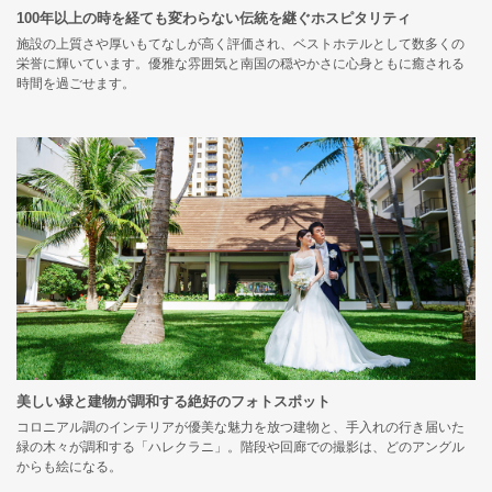
100年以上の時を経ても変わらない伝統を継ぐホスピタリティ
施設の上質さや厚いもてなしが高く評価され、ベストホテルとして数多くの
栄誉に輝いています。優雅な雰囲気と南国の穏やかさに心身ともに癒される
時間を過ごせます。
美しい緑と建物が調和する絶好のフォトスポット
コロニアル調のインテリアが優美な魅力を放つ建物と、手入れの行き届いた
緑の木々が調和する「ハレクラニ」。階段や回廊での撮影は、どのアングル
からも絵になる。