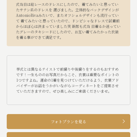
式当日は総レースのドレスにしたので、着てみたいと思ってい
たサテン系のドレスを 選びました。立体的なバックデザインが
AntonioRivaみたいで、またオフショルデザインも流行ってい
て 着てみたいと思っていたので、ドンピシャなドレスで試着前
からほぼ心は決まっていました笑 新郎も式当 日着るか迷ってい
たグレーのタキシードにしたので、お互い着てみたかった衣装
を着る事ができて満足です。
挙式とは異なるテイストで前撮りや後撮りをするのもおすすめ
です！一生もののお写真だからこそ、衣裳は重要なポイントの
1つですよね。運命の1着を見つけていただけるよう、衣裳アド
バイザーがお話をうかがいながらコーディネートをご提案させ
ていただきますので、ぜひ楽しみにご来店くださいませ。
フォトプランを見る