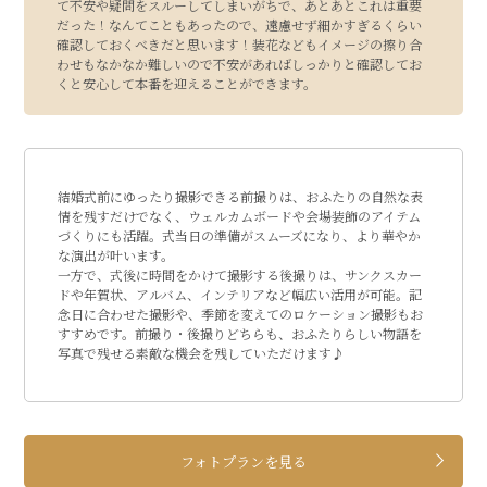
て不安や疑問をスルーしてしまいがちで、あとあとこれは重要
だった！なんてこともあったので、遠慮せず細かすぎるくらい
確認しておくべきだと思います！装花などもイメージの擦り合
わせもなかなか難しいので不安があればしっかりと確認してお
くと安⼼して本番を迎えることができます。
結婚式前にゆったり撮影できる前撮りは、おふたりの自然な表
情を残すだけでなく、ウェルカムボードや会場装飾のアイテム
づくりにも活躍。式当日の準備がスムーズになり、より華やか
な演出が叶います。
一方で、式後に時間をかけて撮影する後撮りは、サンクスカー
ドや年賀状、アルバム、インテリアなど幅広い活用が可能。記
念日に合わせた撮影や、季節を変えてのロケーション撮影もお
すすめです。前撮り・後撮りどちらも、おふたりらしい物語を
写真で残せる素敵な機会を残していただけます♪
フォトプランを見る