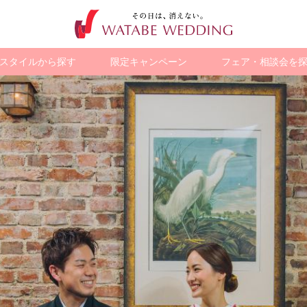
スタイルから探す
限定キャンペーン
フェア・相談会を
ション
歴史的建造物で
海外・国内
観光地で撮る
ペットと撮る
チャペルフォト
チャペルで
ア
スタジオフォト
ト
撮る
リゾートフォト