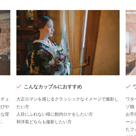
こんなカップルにおすすめ
シチュ
大正ロマンを感じるクラッシックなイメージで撮影し
ワタ
煌びや
たい方
ゾ婚
トな背
人目にふれない様に館内ロケをしたい方
お手
す。
和洋装どちらも撮影したい方
ーシ
たフ