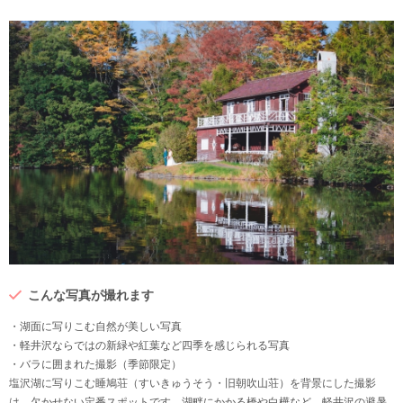
こんな写真が撮れます
・湖面に写りこむ自然が美しい写真
・軽井沢ならではの新緑や紅葉など四季を感じられる写真
・バラに囲まれた撮影（季節限定）
塩沢湖に写りこむ睡鳩荘（すいきゅうそう・旧朝吹山荘）を背景にした撮影
は、欠かせない定番スポットです。湖畔にかかる橋や白樺など、軽井沢の避暑