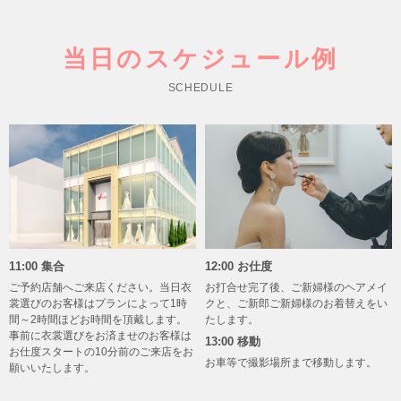
当日のスケジュール例
SCHEDULE
11:00 集合
12:00 お仕度
ご予約店舗へご来店ください。当日衣
お打合せ完了後、ご新婦様のヘアメイ
裳選びのお客様はプランによって1時
クと、ご新郎ご新婦様のお着替えをい
間～2時間ほどお時間を頂戴します。
たします。
事前に衣裳選びをお済ませのお客様は
13:00 移動
お仕度スタートの10分前のご来店をお
お車等で撮影場所まで移動します。
願いいたします。