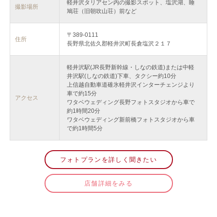
軽井沢タリアセン内の撮影スポット、塩沢湖、睡
撮影場所
鳩荘（旧朝吹山荘）前など
〒389-0111
住所
長野県北佐久郡軽井沢町長倉塩沢２１７
軽井沢駅(JR長野新幹線・しなの鉄道)または中軽
井沢駅(しなの鉄道)下車、タクシー約10分
上信越自動車道碓氷軽井沢インターチェンジより
車で約15分
アクセス
ワタベウェディング長野フォトスタジオから車で
約1時間20分
ワタベウェディング新前橋フォトスタジオから車
で約1時間5分
フォトプランを詳しく聞きたい
店舗詳細をみる