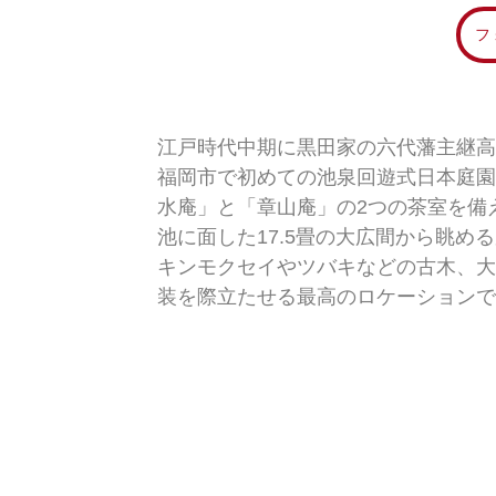
フ
江戸時代中期に黒田家の六代藩主継高
福岡市で初めての池泉回遊式日本庭園
水庵」と「章山庵」の2つの茶室を備
池に面した17.5畳の大広間から眺
キンモクセイやツバキなどの古木、大
装を際立たせる最高のロケーションで