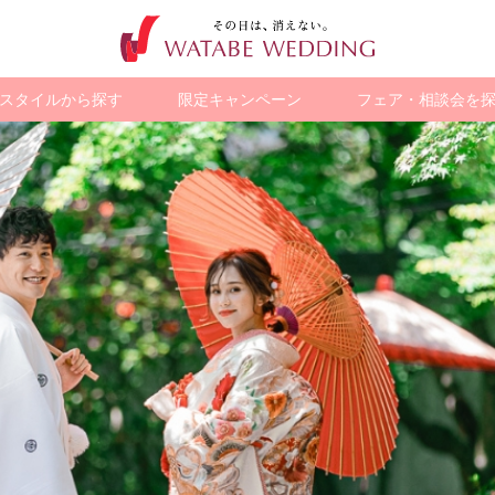
スタイルから探す
限定キャンペーン
フェア・相談会を
ション
歴史的建造物で
海外・国内
観光地で撮る
ペットと撮る
チャペルフォト
チャペルで
ア
スタジオフォト
ト
撮る
リゾートフォト