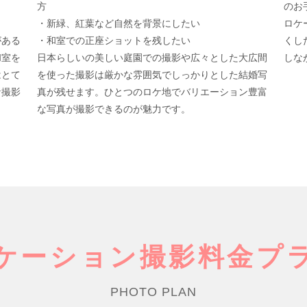
ト
方
のお
・新緑、紅葉など自然を背景にしたい
ロケ
がある
・和室での正座ショットを残したい
くし
和室を
日本らしいの美しい庭園での撮影や広々とした大広間
しな
はとて
を使った撮影は厳かな雰囲気でしっかりとした結婚写
な撮影
真が残せます。ひとつのロケ地でバリエーション豊富
な写真が撮影できるのが魅力です。
ケーション撮影
料金プ
PHOTO PLAN