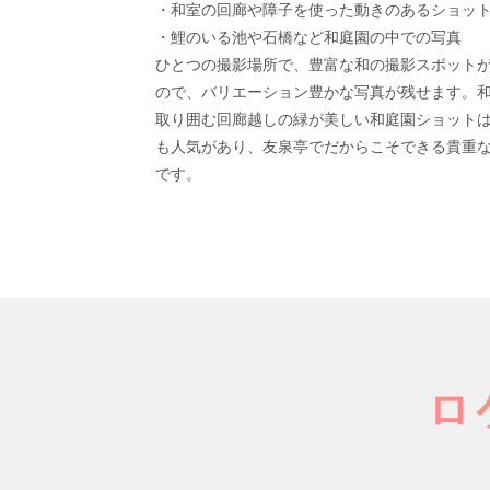
・和室の回廊や障子を使った動きのあるショッ
・鯉のいる池や石橋など和庭園の中での写真
ひとつの撮影場所で、豊富な和の撮影スポット
ので、バリエーション豊かな写真が残せます。
取り囲む回廊越しの緑が美しい和庭園ショット
も人気があり、友泉亭でだからこそできる貴重
です。
ロ