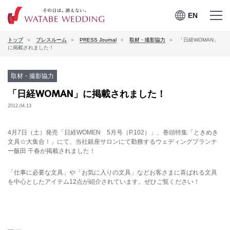
EN
EN
メニュー
メニュー
トップ
プレスルーム
PRESS Journal
取材・撮影協力
「日経WOMAN」
を開く
を閉じる
プレスルーム
に掲載されました！
会社案内
取材・撮影協力
「日経WOMAN」に掲載されました！
CSRの取り組み
2012.04.13
お問合せ
4月7日（土）発売「日経WOMEN 5月号（P.102）」、巻頭特集「ときめき
文具☆大集合！」にて、当社銀座サロンにて勤務するウェディングプランナ
ー飯田 千春が掲載されました！
「仕事に必要な文具」や「お気に入りの文具」などお客さまに喜ばれる文具
ワタベウェディングサービ
採用情報
を中心としたアイテム12点が紹介されています。ぜひご覧ください！
スサイト