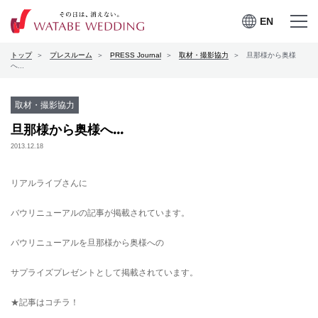
EN
EN
メニュー
メニュー
トップ
プレスルーム
PRESS Journal
取材・撮影協力
旦那様から奥様
を開く
を閉じる
プレスルーム
へ...
会社案内
取材・撮影協力
旦那様から奥様へ...
CSRの取り組み
2013.12.18
お問合せ
リアルライブさんに
バウリニューアルの記事が掲載されています。
ワタベウェディングサービ
バウリニューアルを旦那様から奥様への
採用情報
スサイト
サプライズプレゼントとして掲載されています。
★記事はコチラ！