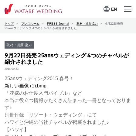
EN
EN
メニュー
メニュー
トップ
プレスルーム
PRESS Journal
取材・撮影協力
9月22日発売
を開く
を閉じる
プレスルーム
25ansウェディング 4つのチャペルが紹介されました
会社案内
取材・撮影協力
9月22日発売 25ansウェディング 4つのチャペルが
CSRの取り組み
紹介されました
2014.09.23
お問合せ
25ansウェディング2015 春号！
新しい画像 (1).bmp
「花嫁のお仕度入門バイブル」など
本当に役立つ情報がたくさん詰まった一冊となっておりま
ワタベウェディングサービ
採用情報
す♪
スサイト
別冊付録「リゾート・ウェディング」にて
ハワイと沖縄の当社チャペルが掲載されました♪
【ハワイ】