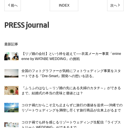
前へ
INDEX
次へ
© WATABE WEDDING.
PRESS journal
最新記事
【リゾ婚の会社】という枠を超えて──衣裳メーカー事業「enine
enne by WATABE WEDDING」の挑戦
全国のフォトグラファーが気軽にフォトウェディング事業をスタ
ートできる『Dre-Smart』開発への想いを語る。
『ふうふのはなし～リゾ婚の先にある夫婦のカタチ～』ができる
まで。結婚式の本当の意味と価値とは？
コロナ禍だからこそ立ち止まらずに旅行の価値を追求──沖縄での
リゾートウェディングを満喫し尽くす旅行商品が出来上がるまで
コロナ禍でも絆を感じるリゾートウェディング生配信『ライブス
トリーム WEDDING』ができるまで