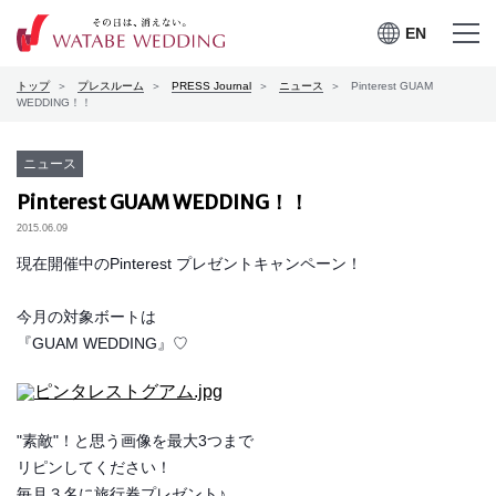
EN
EN
メニュー
メニュー
トップ
プレスルーム
PRESS Journal
ニュース
Pinterest GUAM
を開く
を閉じる
プレスルーム
WEDDING！！
会社案内
ニュース
Pinterest GUAM WEDDING！！
CSRの取り組み
2015.06.09
現在開催中のPinterest プレゼントキャンペーン！
お問合せ
今月の対象ボートは
『GUAM WEDDING』♡
ワタベウェディングサービ
採用情報
スサイト
"素敵"！と思う画像を最大3つまで
リピンしてください！
毎月３名に旅行券プレゼント♪