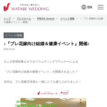
EN
EN
メニュー
メニュー
トップ
プレスルーム
PRESS Journal
イベント情報
♪『プレ花嫁向け結婚
を開く
を閉じる
プレスルーム
＆健康イベント』開催♪
会社案内
イベント情報
♪『プレ花嫁向け結婚＆健康イベント』開催♪
CSRの取り組み
2016.10.18
お問合せ
タニタ管理栄養士＆ワタベウェディングプランナーによる
『プレ花嫁向け結婚＆健康イベント』が開催されました！
ワタベウェディングサービ
当日は、プレ花嫁25名様と一緒にとても盛り上がりました！
採用情報
スサイト